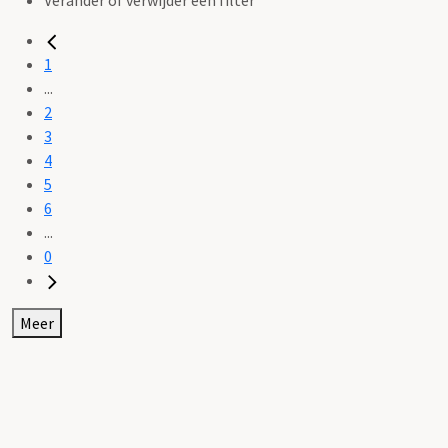
Verander of verwijder een filter
1
...
2
3
4
5
6
...
0
Meer