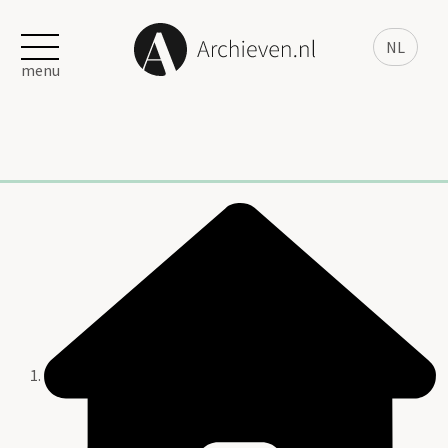
NL
menu