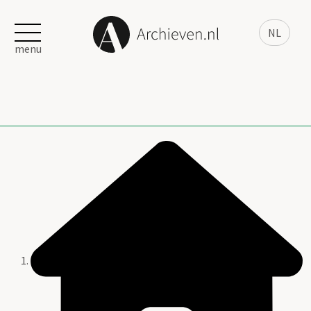
NL
menu