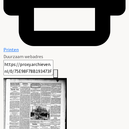
Printen
Duurzaam webadres