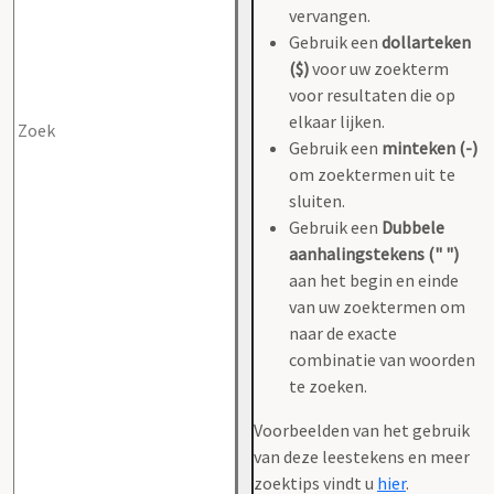
vervangen.
Gebruik een
dollarteken
($)
voor uw zoekterm
voor resultaten die op
elkaar lijken.
Gebruik een
minteken (-)
om zoektermen uit te
sluiten.
Gebruik een
Dubbele
aanhalingstekens (" ")
aan het begin en einde
van uw zoektermen om
naar de exacte
combinatie van woorden
te zoeken.
Voorbeelden van het gebruik
van deze leestekens en meer
zoektips vindt u
hier
.