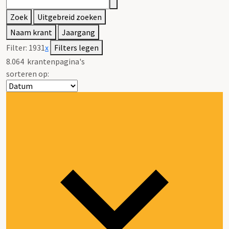
Zoek
Uitgebreid zoeken
Naam krant
Jaargang
Filter:
1931
x
Filters legen
8.064
krantenpagina's
sorteren op: