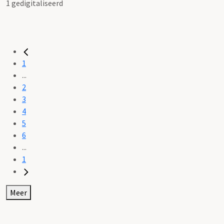
1 gedigitaliseerd
1
...
2
3
4
5
6
...
1
Meer