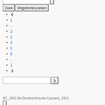
Zoek
Uitgebreid zoeken
1
...
2
3
4
5
6
...
1
DC_1911 De Dordrechtsche Courant, 1911