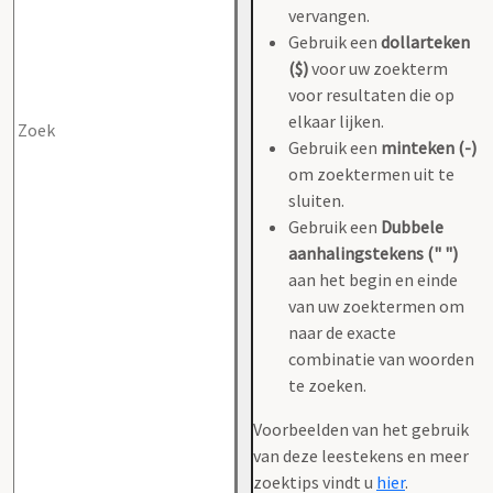
vervangen.
Gebruik een
dollarteken
($)
voor uw zoekterm
voor resultaten die op
elkaar lijken.
Gebruik een
minteken (-)
om zoektermen uit te
sluiten.
Gebruik een
Dubbele
aanhalingstekens (" ")
aan het begin en einde
van uw zoektermen om
naar de exacte
combinatie van woorden
te zoeken.
Voorbeelden van het gebruik
van deze leestekens en meer
zoektips vindt u
hier
.