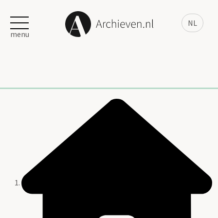
NL
menu