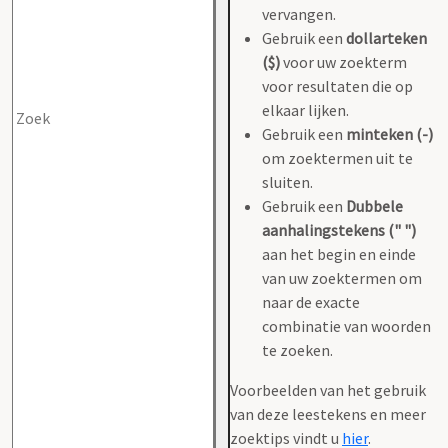
vervangen.
Gebruik een
dollarteken
($)
voor uw zoekterm
voor resultaten die op
elkaar lijken.
Gebruik een
minteken (-)
om zoektermen uit te
sluiten.
Gebruik een
Dubbele
aanhalingstekens (" ")
aan het begin en einde
van uw zoektermen om
naar de exacte
combinatie van woorden
te zoeken.
Voorbeelden van het gebruik
van deze leestekens en meer
zoektips vindt u
hier
.