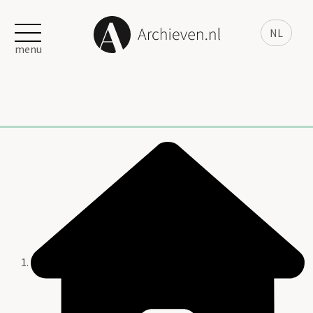
NL
menu