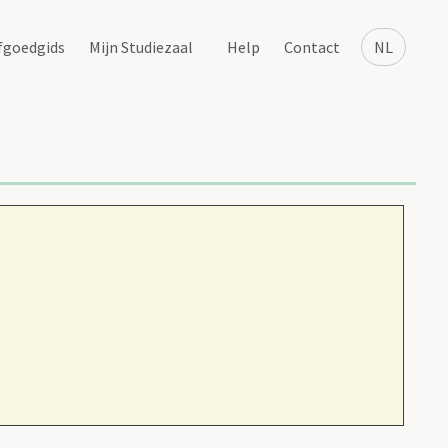
fgoedgids
Mijn Studiezaal
Help
Contact
NL