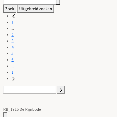
Zoek
Uitgebreid zoeken
1
...
2
3
4
5
6
...
1
RB_1915 De Rijnbode