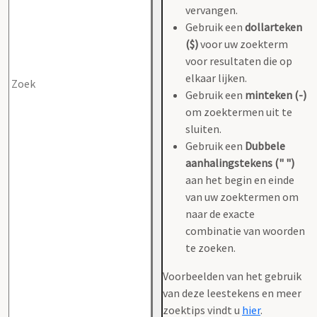
vervangen.
Gebruik een
dollarteken
($)
voor uw zoekterm
voor resultaten die op
elkaar lijken.
Gebruik een
minteken (-)
om zoektermen uit te
sluiten.
Gebruik een
Dubbele
aanhalingstekens (" ")
aan het begin en einde
van uw zoektermen om
naar de exacte
combinatie van woorden
te zoeken.
Voorbeelden van het gebruik
van deze leestekens en meer
zoektips vindt u
hier
.