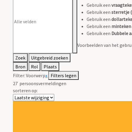
Gebruik een
vraagteke
Gebruik een
sterretje (
Gebruik een
dollarteke
Gebruik een
minteken 
Gebruik een
Dubbele a
Voorbeelden van het gebrui
Zoek
Uitgebreid zoeken
Bron
Rol
Plaats
Filter:
Voorwerp
x
Filters legen
27
persoonsvermeldingen
sorteren op: