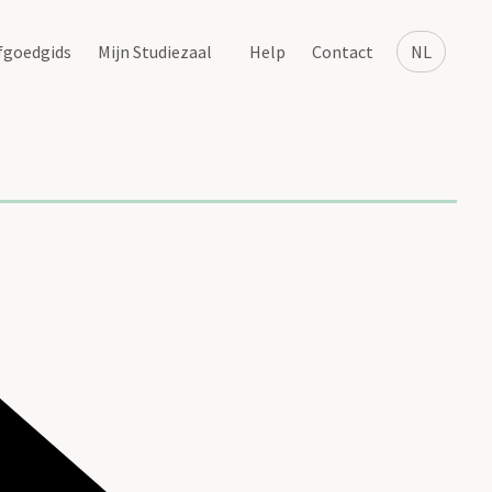
fgoedgids
Mijn Studiezaal
Help
Contact
NL