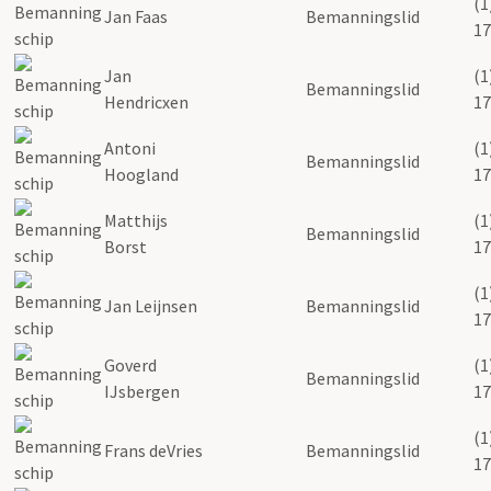
(1
Jan Faas
Bemanningslid
17
Jan
(1
Bemanningslid
Hendricxen
17
Antoni
(1
Bemanningslid
Hoogland
17
Matthijs
(1
Bemanningslid
Borst
17
(1
Jan Leijnsen
Bemanningslid
17
Goverd
(1
Bemanningslid
IJsbergen
17
(1
Frans deVries
Bemanningslid
17