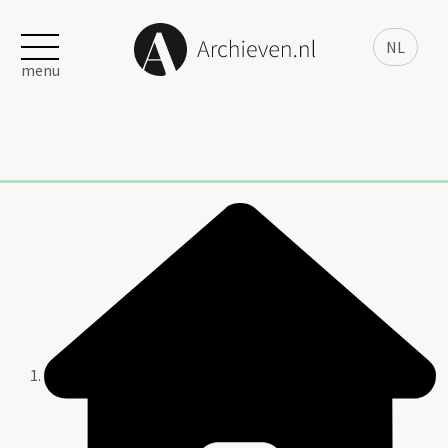
NL
menu