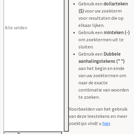
Gebruik een
dollarteken
($)
voor uw zoekterm
voor resultaten die op
elkaar lijken.
Gebruik een
minteken (-)
om zoektermen uit te
sluiten.
Gebruik een
Dubbele
aanhalingstekens (" ")
aan het begin en einde
van uw zoektermen om
naar de exacte
combinatie van woorden
te zoeken.
Voorbeelden van het gebruik
van deze leestekens en meer
zoektips vindt u
hier
.