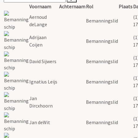
Voornaam
Achternaam
Rol
Plaats
D
Aernoud
(1
Bemanningslid
deLange
17
Adrijaan
(1
Bemanningslid
Coijen
17
(1
David Sijwers
Bemanningslid
17
(1
Ignatius Leijs
Bemanningslid
17
Jan
(1
Bemanningslid
Dircxhoorn
17
(1
Jan deWit
Bemanningslid
17