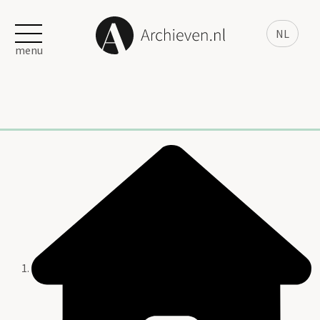
NL
menu