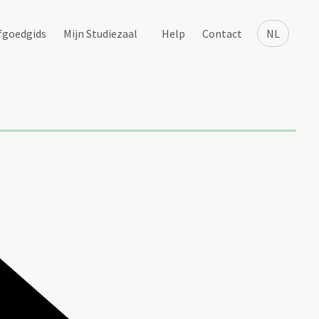
fgoedgids
Mijn Studiezaal
Help
Contact
NL