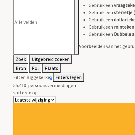
Gebruik een
vraagteke
Gebruik een
sterretje (
Gebruik een
dollarteke
Gebruik een
minteken 
Gebruik een
Dubbele a
Voorbeelden van het gebrui
Zoek
Uitgebreid zoeken
Bron
Rol
Plaats
Filter:
Biggekerke
x
Filters legen
55.410
persoonsvermeldingen
sorteren op: