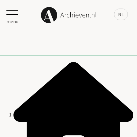
NL
menu