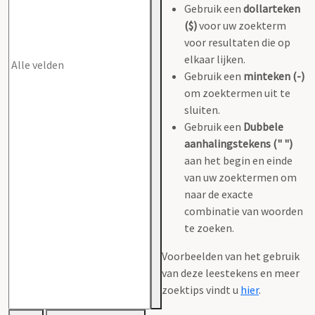
Gebruik een
dollarteken
($)
voor uw zoekterm
voor resultaten die op
elkaar lijken.
Gebruik een
minteken (-)
om zoektermen uit te
sluiten.
Gebruik een
Dubbele
aanhalingstekens (" ")
aan het begin en einde
van uw zoektermen om
naar de exacte
combinatie van woorden
te zoeken.
Voorbeelden van het gebruik
van deze leestekens en meer
zoektips vindt u
hier
.