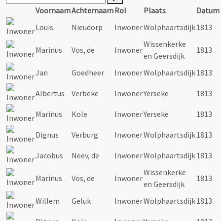
Voornaam
Achternaam
Rol
Plaats
Datum
Louis
Nieudorp
Inwoner
Wolphaartsdijk
1813
Wissenkerke
Marinus
Vos, de
Inwoner
1813
en Geersdijk
Jan
Goedheer
Inwoner
Wolphaartsdijk
1813
Albertus
Verbeke
Inwoner
Yerseke
1813
Marinus
Kole
Inwoner
Yerseke
1813
Dignus
Verburg
Inwoner
Wolphaartsdijk
1813
Jacobus
Neev, de
Inwoner
Wolphaartsdijk
1813
Wissenkerke
Marinus
Vos, de
Inwoner
1813
en Geersdijk
Willem
Geluk
Inwoner
Wolphaartsdijk
1813