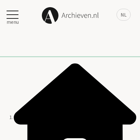
NL
menu