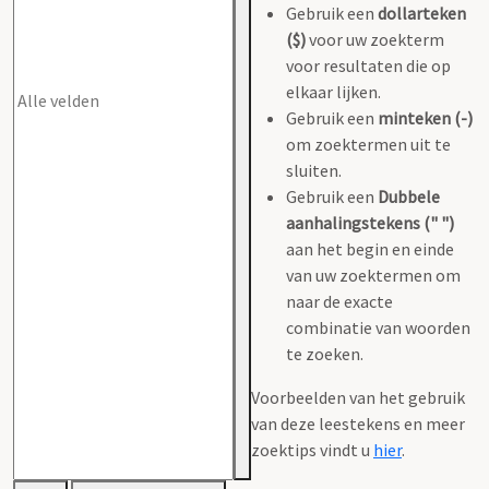
Gebruik een
dollarteken
($)
voor uw zoekterm
voor resultaten die op
elkaar lijken.
Gebruik een
minteken (-)
om zoektermen uit te
sluiten.
Gebruik een
Dubbele
aanhalingstekens (" ")
aan het begin en einde
van uw zoektermen om
naar de exacte
combinatie van woorden
te zoeken.
Voorbeelden van het gebruik
van deze leestekens en meer
zoektips vindt u
hier
.