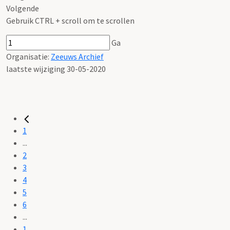
Volgende
Gebruik CTRL + scroll om te scrollen
Ga
Organisatie:
Zeeuws Archief
laatste wijziging 30-05-2020
1
...
2
3
4
5
6
...
1