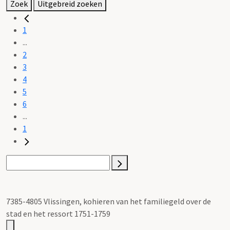
Zoek
Uitgebreid zoeken
1
...
2
3
4
5
6
...
1
7385-4805 Vlissingen, kohieren van het familiegeld over de
stad en het ressort 1751-1759