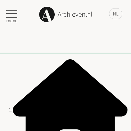
NL
menu