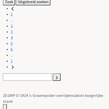
Zoek
Uitgebreid zoeken
1
...
2
3
4
5
6
...
1
25.GRP-O-1924 's-Gravenpolder overlijdensakten burgerlijke
stand