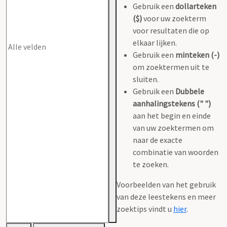
Gebruik een
dollarteken
($)
voor uw zoekterm
voor resultaten die op
elkaar lijken.
Gebruik een
minteken (-)
om zoektermen uit te
sluiten.
Gebruik een
Dubbele
aanhalingstekens (" ")
aan het begin en einde
van uw zoektermen om
naar de exacte
combinatie van woorden
te zoeken.
Voorbeelden van het gebruik
van deze leestekens en meer
zoektips vindt u
hier
.