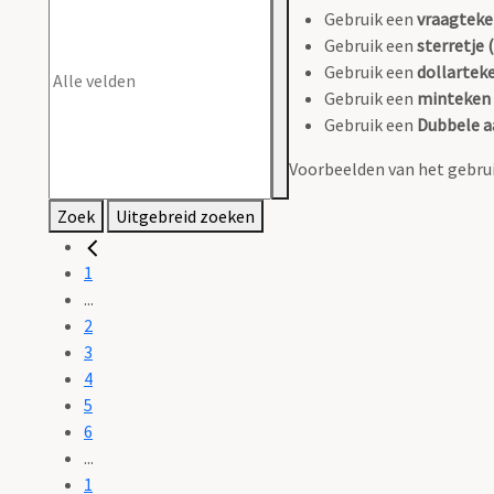
Gebruik een
vraagteke
Gebruik een
sterretje (
Gebruik een
dollarteke
Gebruik een
minteken 
Gebruik een
Dubbele a
Voorbeelden van het gebrui
Zoek
Uitgebreid zoeken
1
...
2
3
4
5
6
...
1