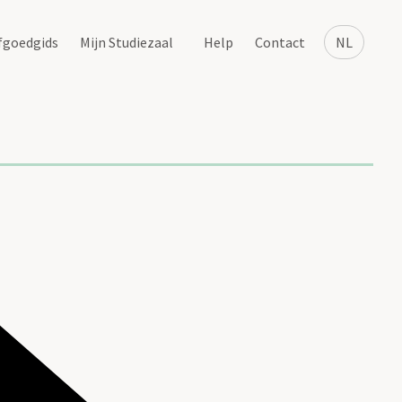
fgoedgids
Mijn Studiezaal
Help
Contact
NL