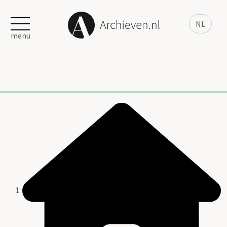
NL
menu