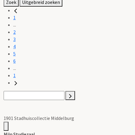
Zoek
Uitgebreid zoeken
1
...
2
3
4
5
6
...
1
1901 Stadhuiscollectie Middelburg
Mijn Studiezaal