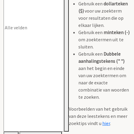
Gebruik een
dollarteken
($)
voor uw zoekterm
voor resultaten die op
elkaar lijken.
Gebruik een
minteken (-)
om zoektermen uit te
sluiten.
Gebruik een
Dubbele
aanhalingstekens (" ")
aan het begin en einde
van uw zoektermen om
naar de exacte
combinatie van woorden
te zoeken.
Voorbeelden van het gebruik
van deze leestekens en meer
zoektips vindt u
hier
.