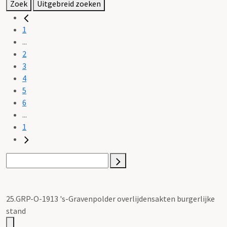
Zoek
Uitgebreid zoeken
1
...
2
3
4
5
6
...
1
25.GRP-O-1913 's-Gravenpolder overlijdensakten burgerlijke
stand