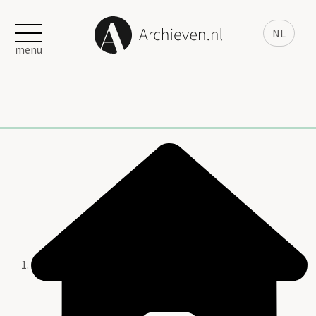
NL
menu