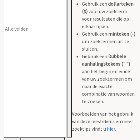
Gebruik een
dollarteken
($)
voor uw zoekterm
voor resultaten die op
elkaar lijken.
Gebruik een
minteken (-)
om zoektermen uit te
sluiten.
Gebruik een
Dubbele
aanhalingstekens (" ")
aan het begin en einde
van uw zoektermen om
naar de exacte
combinatie van woorden
te zoeken.
Voorbeelden van het gebruik
van deze leestekens en meer
zoektips vindt u
hier
.