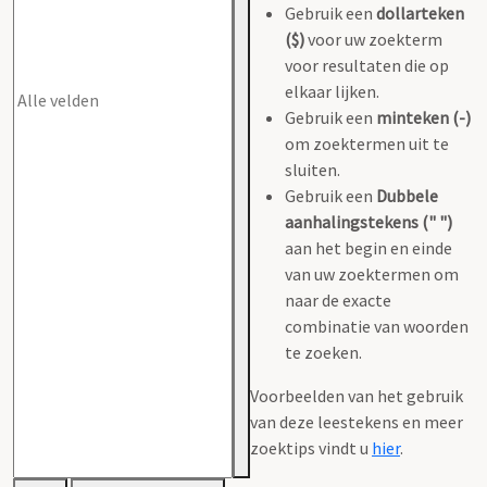
Gebruik een
dollarteken
($)
voor uw zoekterm
voor resultaten die op
elkaar lijken.
Gebruik een
minteken (-)
om zoektermen uit te
sluiten.
Gebruik een
Dubbele
aanhalingstekens (" ")
aan het begin en einde
van uw zoektermen om
naar de exacte
combinatie van woorden
te zoeken.
Voorbeelden van het gebruik
van deze leestekens en meer
zoektips vindt u
hier
.