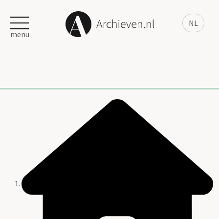
NL
menu