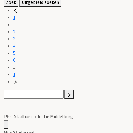
Zoek
Uitgebreid zoeken
1
...
2
3
4
5
6
...
1
1901 Stadhuiscollectie Middelburg
Mijn Studiezaal