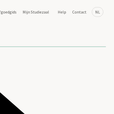
fgoedgids
Mijn Studiezaal
Help
Contact
NL