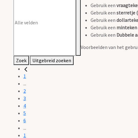
Gebruik een
vraagteke
Gebruik een
sterretje (
Gebruik een
dollarteke
Gebruik een
minteken 
Gebruik een
Dubbele a
Voorbeelden van het gebrui
Zoek
Uitgebreid zoeken
1
...
2
3
4
5
6
...
1