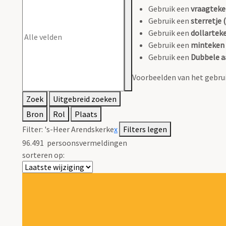
Gebruik een
vraagteke
Gebruik een
sterretje (
Gebruik een
dollarteke
Gebruik een
minteken 
Gebruik een
Dubbele a
Voorbeelden van het gebrui
Zoek
Uitgebreid zoeken
Bron
Rol
Plaats
Filter:
's-Heer Arendskerke
x
Filters legen
96.491
persoonsvermeldingen
sorteren op: