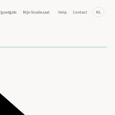
fgoedgids
Mijn Studiezaal
Help
Contact
NL