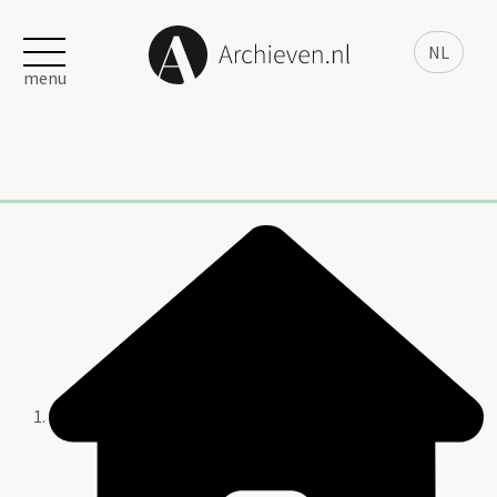
NL
menu