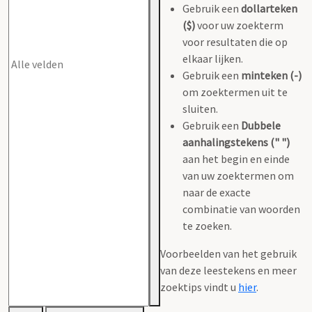
Gebruik een
dollarteken
($)
voor uw zoekterm
voor resultaten die op
elkaar lijken.
Gebruik een
minteken (-)
om zoektermen uit te
sluiten.
Gebruik een
Dubbele
aanhalingstekens (" ")
aan het begin en einde
van uw zoektermen om
naar de exacte
combinatie van woorden
te zoeken.
Voorbeelden van het gebruik
van deze leestekens en meer
zoektips vindt u
hier
.