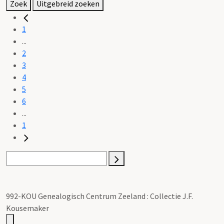
Zoek
Uitgebreid zoeken
1
...
2
3
4
5
6
...
1
992-KOU Genealogisch Centrum Zeeland : Collectie J.F.
Kousemaker