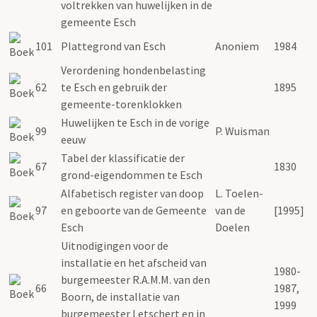
voltrekken van huwelijken in de
gemeente Esch
101
Plattegrond van Esch
Anoniem
1984
Verordening hondenbelasting
62
te Esch en gebruik der
1895
gemeente-torenklokken
Huwelijken te Esch in de vorige
99
P. Wuisman
eeuw
Tabel der klassificatie der
67
1830
grond-eigendommen te Esch
Alfabetisch register van doop
L. Toelen-
97
en geboorte van de Gemeente
van de
[1995]
Esch
Doelen
Uitnodigingen voor de
installatie en het afscheid van
1980-
burgemeester R.A.M.M. van den
66
1987,
Boorn, de installatie van
1999
burgemeester Letschert en in