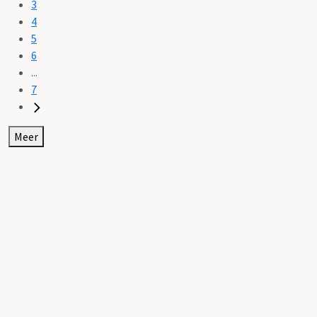
3
4
5
6
...
7
Meer