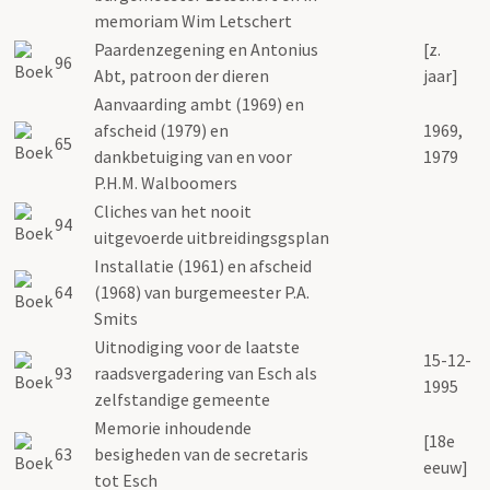
memoriam Wim Letschert
Paardenzegening en Antonius
[z.
96
Abt, patroon der dieren
jaar]
Aanvaarding ambt (1969) en
afscheid (1979) en
1969,
65
dankbetuiging van en voor
1979
P.H.M. Walboomers
Cliches van het nooit
94
uitgevoerde uitbreidingsgsplan
Installatie (1961) en afscheid
64
(1968) van burgemeester P.A.
Smits
Uitnodiging voor de laatste
15-12-
93
raadsvergadering van Esch als
1995
zelfstandige gemeente
Memorie inhoudende
[18e
63
besigheden van de secretaris
eeuw]
tot Esch