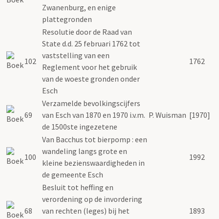
Zwanenburg, en enige
plattegronden
Resolutie door de Raad van
State d.d. 25 februari 1762 tot
vaststelling van een
102
1762
Reglement voor het gebruik
van de woeste gronden onder
Esch
Verzamelde bevolkingscijfers
69
van Esch van 1870 en 1970 i.v.m.
P. Wuisman
[1970]
de 1500ste ingezetene
Van Bacchus tot bierpomp : een
wandeling langs grote en
100
1992
kleine bezienswaardigheden in
de gemeente Esch
Besluit tot heffing en
verordening op de invordering
68
van rechten (leges) bij het
1893