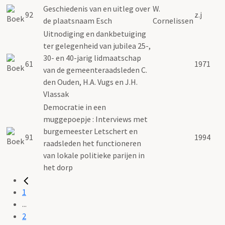
Geschiedenis van en uitleg over
W.
92
z.j
de plaatsnaam Esch
Cornelissen
Uitnodiging en dankbetuiging
ter gelegenheid van jubilea 25-,
30- en 40-jarig lidmaatschap
61
1971
van de gemeenteraadsleden C.
den Ouden, H.A. Vugs en J.H.
Vlassak
Democratie in een
muggepoepje : Interviews met
burgemeester Letschert en
91
1994
raadsleden het functioneren
van lokale politieke parijen in
het dorp
1
...
2