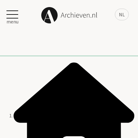
NL
menu