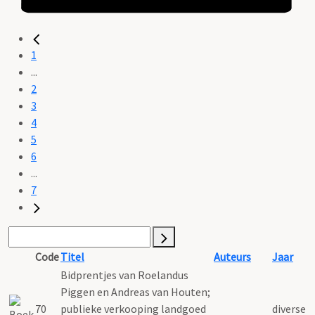
1
...
2
3
4
5
6
...
7
Code
Titel
Auteurs
Jaar
Bidprentjes van Roelandus
Piggen en Andreas van Houten;
70
publieke verkooping landgoed
diverse