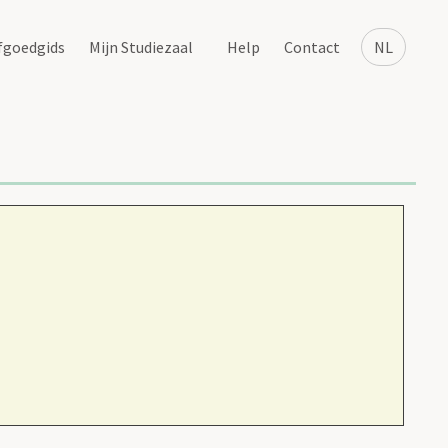
fgoedgids
Mijn Studiezaal
Help
Contact
NL