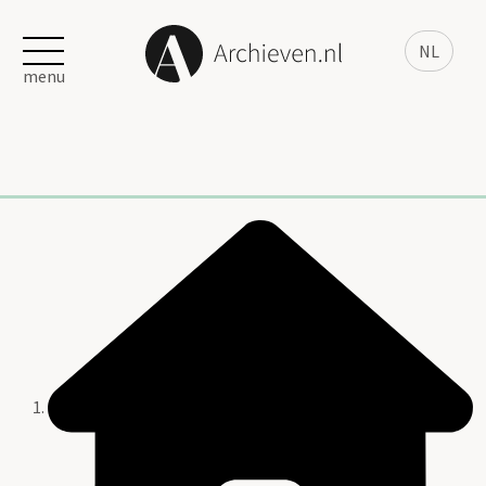
NL
menu