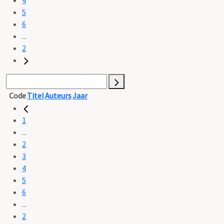
5
6
...
2
Code
Titel
Auteurs
Jaar
1
...
2
3
4
5
6
...
2