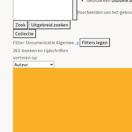
Gebruik een
Dubbele a
Voorbeelden van het gebrui
Zoek
Uitgebreid zoeken
Collectie
Filter:
Documentatie Algemee...
x
Filters legen
263
boeken en tijdschriften
sorteren op: