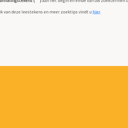
anhalingstekens (" ")
aan het begin en einde van uw zoektermen 
k van deze leestekens en meer zoektips vindt u
hier
.