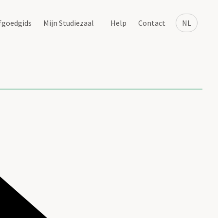
fgoedgids
Mijn Studiezaal
Help
Contact
NL