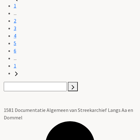
1
...
2
3
4
5
6
...
1
1581 Documentatie Algemeen van Streekarchief Langs Aa en
Dommel