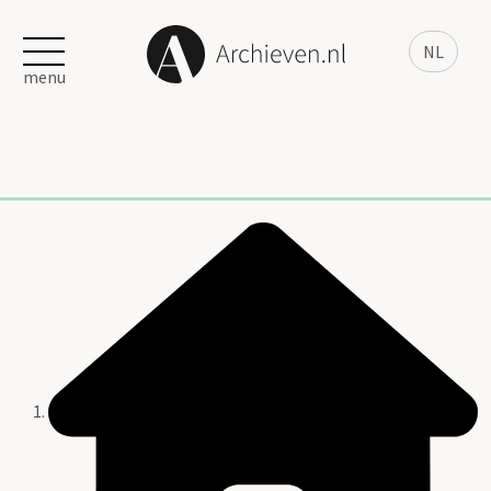
NL
menu