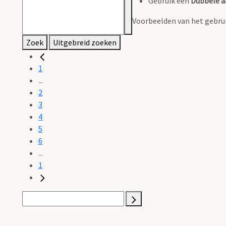
Gebruik een
Dubbele a
Voorbeelden van het gebrui
Zoek
Uitgebreid zoeken
1
...
2
3
4
5
6
...
1