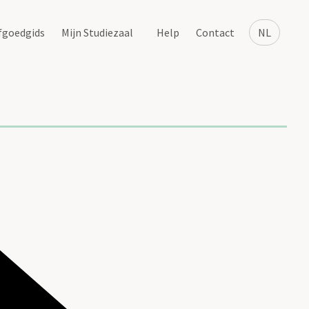
fgoedgids
Mijn Studiezaal
Help
Contact
NL