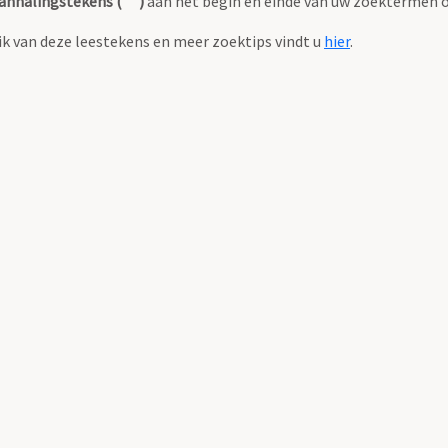
anhalingstekens (" ")
aan het begin en einde van uw zoektermen 
k van deze leestekens en meer zoektips vindt u
hier
.