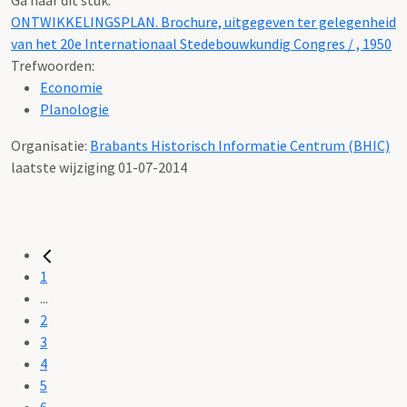
ONTWIKKELINGSPLAN. Brochure, uitgegeven ter gelegenheid
van het 20e Internationaal Stedebouwkundig Congres / , 1950
Trefwoorden:
Economie
Planologie
Organisatie:
Brabants Historisch Informatie Centrum (BHIC)
laatste wijziging 01-07-2014
1
...
2
3
4
5
6