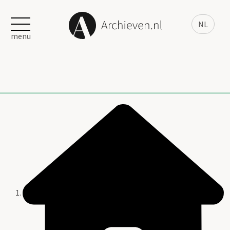
NL
menu