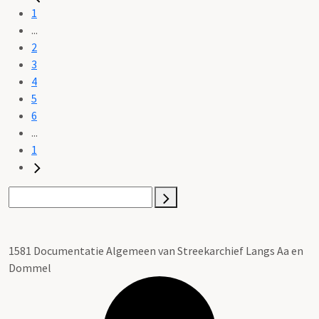
1
...
2
3
4
5
6
...
1
1581 Documentatie Algemeen van Streekarchief Langs Aa en
Dommel