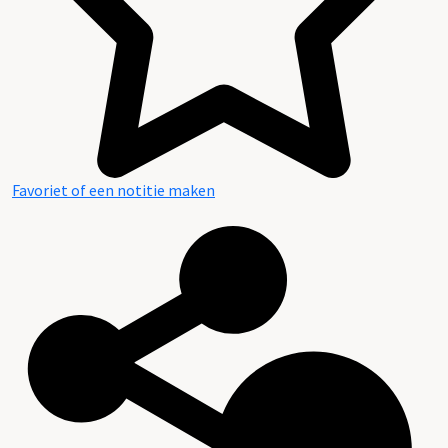
Favoriet of een notitie maken