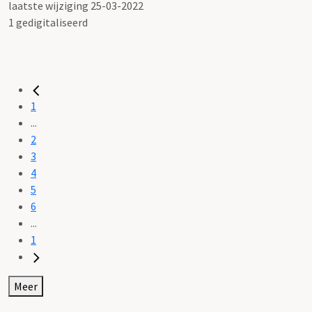
laatste wijziging 25-03-2022
1 gedigitaliseerd
1
...
2
3
4
5
6
...
1
Meer