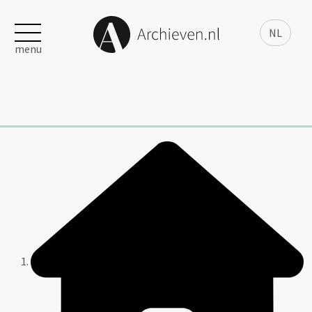
NL
menu