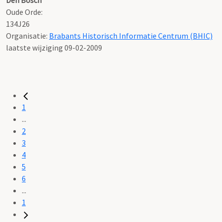
Oude Orde:
134J26
Organisatie:
Brabants Historisch Informatie Centrum (BHIC)
laatste wijziging 09-02-2009
1
...
2
3
4
5
6
...
1