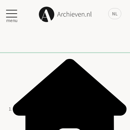
NL
menu