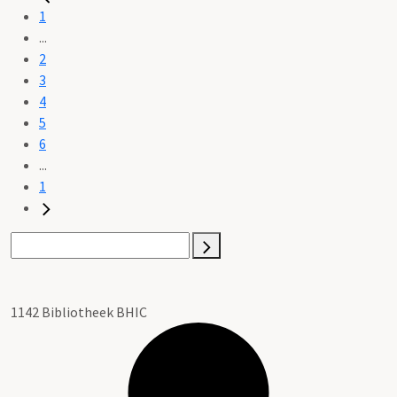
1
...
2
3
4
5
6
...
1
1142 Bibliotheek BHIC