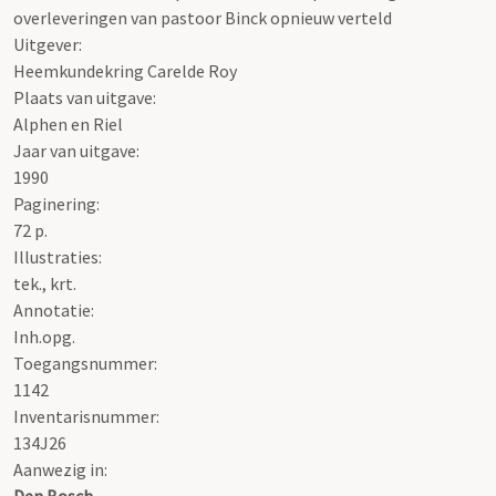
overleveringen van pastoor Binck opnieuw verteld
Uitgever:
Heemkundekring Carelde Roy
Plaats van uitgave:
Alphen en Riel
Jaar van uitgave:
1990
Paginering:
72 p.
Illustraties:
tek., krt.
Annotatie:
Inh.opg.
Toegangsnummer
:
1142
Inventarisnummer
:
134J26
Aanwezig in:
Den Bosch