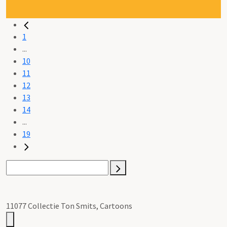
1
...
10
11
12
13
14
...
19
11077 Collectie Ton Smits, Cartoons