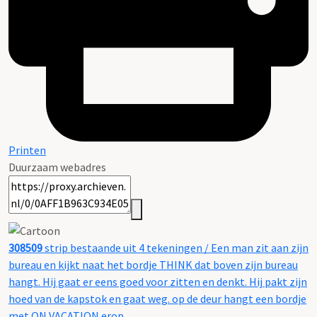
Printen
Duurzaam webadres
308509
strip bestaande uit 4 tekeningen / Een man zit aan zijn
bureau en kijkt naat het bordje THINK dat boven zijn bureau
hangt. Hij gaat er eens goed voor zitten en denkt. Hij pakt zijn
hoed van de kapstok en gaat weg. op de deur hangt een bordje
met ON VACATION erop