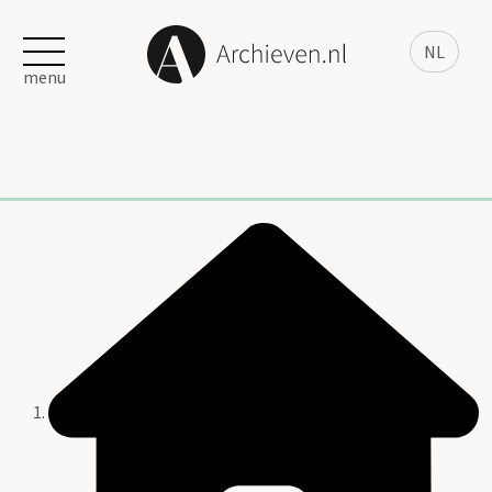
NL
menu