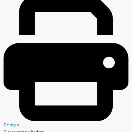
Printen
Duurzaam webadres