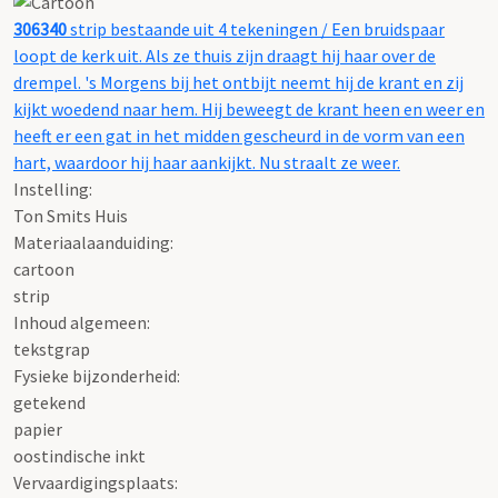
306340
strip bestaande uit 4 tekeningen / Een bruidspaar
loopt de kerk uit. Als ze thuis zijn draagt hij haar over de
drempel. 's Morgens bij het ontbijt neemt hij de krant en zij
kijkt woedend naar hem. Hij beweegt de krant heen en weer en
heeft er een gat in het midden gescheurd in de vorm van een
hart, waardoor hij haar aankijkt. Nu straalt ze weer.
Instelling:
Ton Smits Huis
Materiaalaanduiding:
cartoon
strip
Inhoud algemeen:
tekstgrap
Fysieke bijzonderheid:
getekend
papier
oostindische inkt
Vervaardigingsplaats: