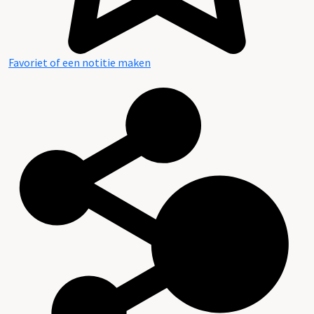
Favoriet of een notitie maken