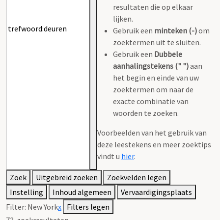
resultaten die op elkaar
lijken.
Gebruik een
minteken (-)
om
zoektermen uit te sluiten.
Gebruik een
Dubbele
aanhalingstekens (" ")
aan
het begin en einde van uw
zoektermen om naar de
exacte combinatie van
woorden te zoeken.
Voorbeelden van het gebruik van
deze leestekens en meer zoektips
vindt u
hier
.
Zoek
Uitgebreid zoeken
Zoekvelden legen
Instelling
Inhoud algemeen
Vervaardigingsplaats
Filter:
New York
x
Filters legen
73
zoekresultaten