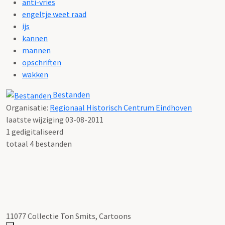
anti-vries
engeltje weet raad
ijs
kannen
mannen
opschriften
wakken
Bestanden
Organisatie:
Regionaal Historisch Centrum Eindhoven
laatste wijziging 03-08-2011
1 gedigitaliseerd
totaal 4 bestanden
11077 Collectie Ton Smits, Cartoons