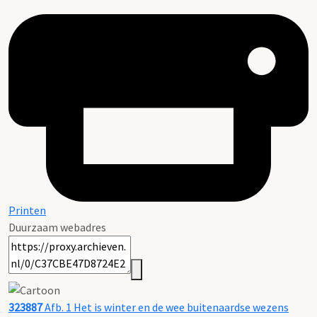
Printen
Duurzaam webadres
323887
Afb. 1 Het is winter en de wee buitenaardse wezens