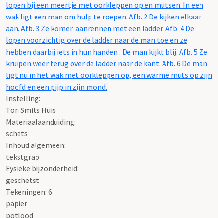
lopen bij een meertje met oorkleppen op en mutsen. In een
wak ligt een man om hulp te roepen. Afb. 2 De kijken elkaar
aan. Afb. 3 Ze komen aanrennen met een ladder. Afb. 4 De
lopen voorzichtig over de ladder naar de man toe en ze
hebben daarbij iets in hun handen . De man kijkt blij. Afb. 5 Ze
kruipen weer terug over de ladder naar de kant. Afb. 6 De man
ligt nu in het wak met oorkleppen op, een warme muts op zijn
hoofd en een pijp in zijn mond.
Instelling:
Ton Smits Huis
Materiaalaanduiding:
schets
Inhoud algemeen:
tekstgrap
Fysieke bijzonderheid:
geschetst
Tekeningen: 6
papier
potlood