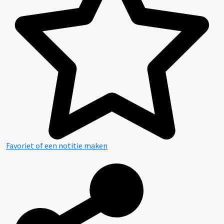
Favoriet of een notitie maken