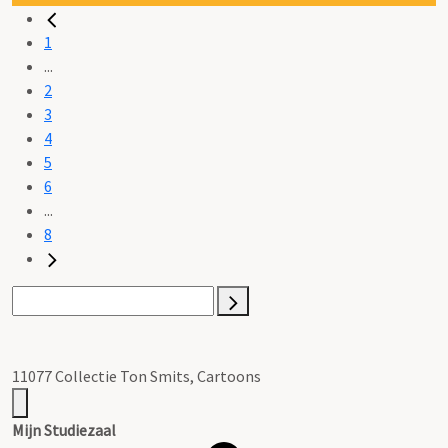
1
...
2
3
4
5
6
...
8
11077 Collectie Ton Smits, Cartoons
Mijn Studiezaal