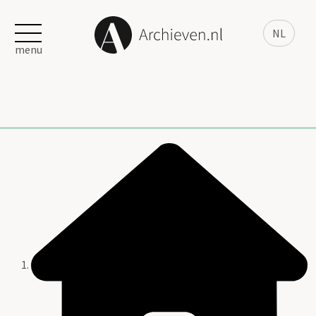
NL
menu