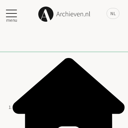
NL
menu