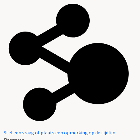
Stel een vraag of plaats een opmerking op de tijdlijn