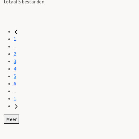
totaal 5 bestanden
1
...
2
3
4
5
6
...
1
Meer