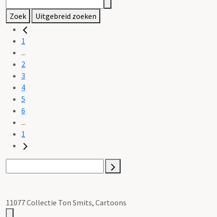
Zoek
Uitgebreid zoeken
1
...
2
3
4
5
6
...
1
11077 Collectie Ton Smits, Cartoons