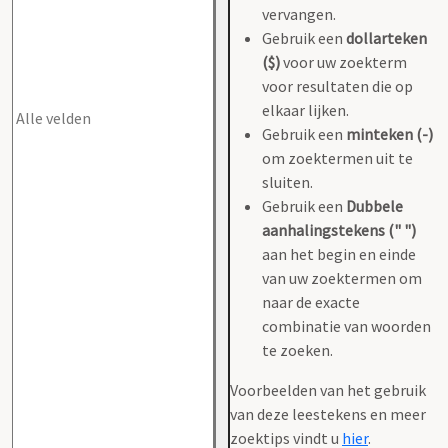
vervangen.
Gebruik een
dollarteken
($)
voor uw zoekterm
voor resultaten die op
elkaar lijken.
Gebruik een
minteken (-)
om zoektermen uit te
sluiten.
Gebruik een
Dubbele
aanhalingstekens (" ")
aan het begin en einde
van uw zoektermen om
naar de exacte
combinatie van woorden
te zoeken.
Voorbeelden van het gebruik
van deze leestekens en meer
zoektips vindt u
hier
.