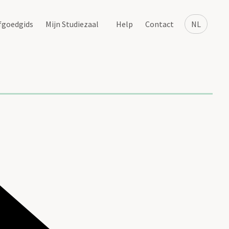
fgoedgids
Mijn Studiezaal
Help
Contact
NL