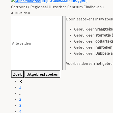
Mijn Studiezaal (inloggen)
Cartoons ( Regionaal Historisch Centrum Eindhoven )
Alle velden
Door leestekens in uw zoeko
Gebruik een
vraagteke
Gebruik een
sterretje (
Gebruik een
dollarteke
Gebruik een
minteken 
Gebruik een
Dubbele a
Voorbeelden van het gebrui
Zoek
Uitgebreid zoeken
1
...
2
3
4