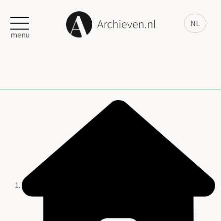
NL
menu