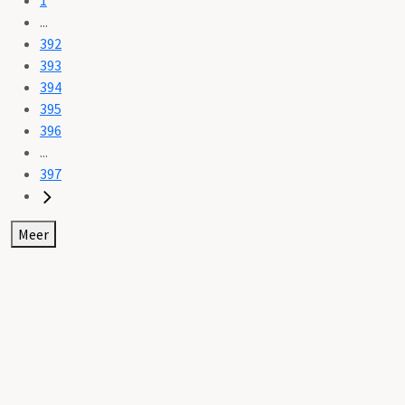
...
392
393
394
395
396
...
397
Meer