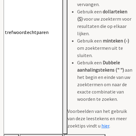
vervangen.
Gebruik een
dollarteken
($)
voor uw zoekterm voor
resultaten die op elkaar
lijken.
Gebruik een
minteken (-)
om zoektermen uit te
sluiten.
Gebruik een
Dubbele
aanhalingstekens (" ")
aan
het begin en einde van uw
zoektermen om naar de
exacte combinatie van
woorden te zoeken.
Voorbeelden van het gebruik
van deze leestekens en meer
zoektips vindt u
hier
.