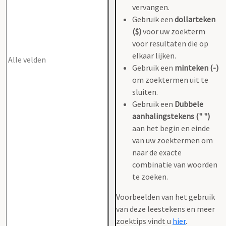
vervangen.
Gebruik een
dollarteken
($)
voor uw zoekterm
voor resultaten die op
elkaar lijken.
Gebruik een
minteken (-)
om zoektermen uit te
sluiten.
Gebruik een
Dubbele
aanhalingstekens (" ")
aan het begin en einde
van uw zoektermen om
naar de exacte
combinatie van woorden
te zoeken.
Voorbeelden van het gebruik
van deze leestekens en meer
zoektips vindt u
hier
.