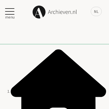
NL
menu