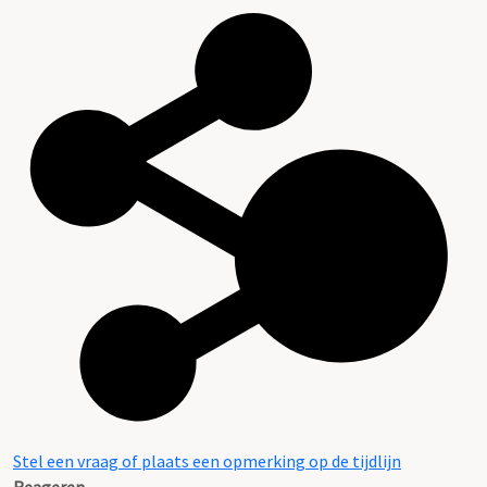
Stel een vraag of plaats een opmerking op de tijdlijn