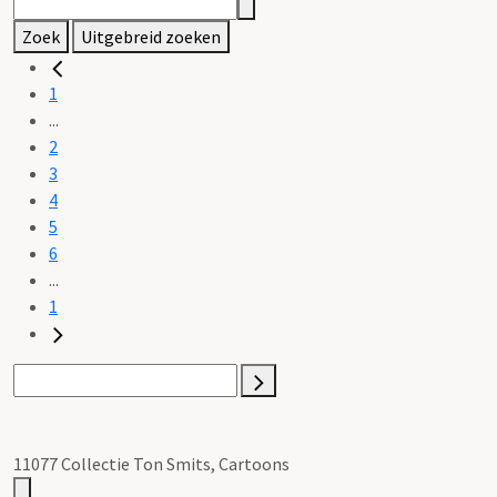
Zoek
Uitgebreid zoeken
1
...
2
3
4
5
6
...
1
11077 Collectie Ton Smits, Cartoons