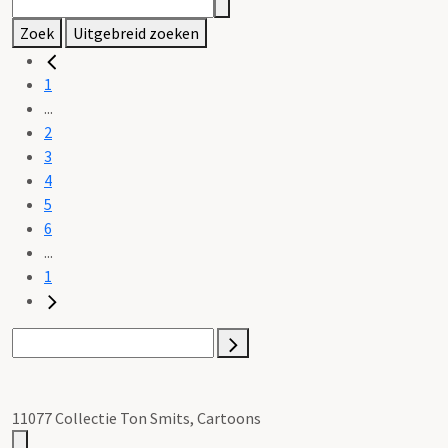
Zoek
Uitgebreid zoeken
1
...
2
3
4
5
6
...
1
11077 Collectie Ton Smits, Cartoons