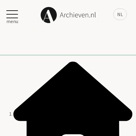
NL
menu