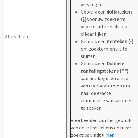
vervangen.
Gebruik een
dollarteken
($)
voor uw zoekterm
voor resultaten die op
elkaar lijken.
Gebruik een
minteken (-)
om zoektermen uit te
sluiten.
Gebruik een
Dubbele
aanhalingstekens (" ")
aan het begin en einde
van uw zoektermen om
naar de exacte
combinatie van woorden
te zoeken.
Voorbeelden van het gebruik
van deze leestekens en meer
zoektips vindt u
hier
.