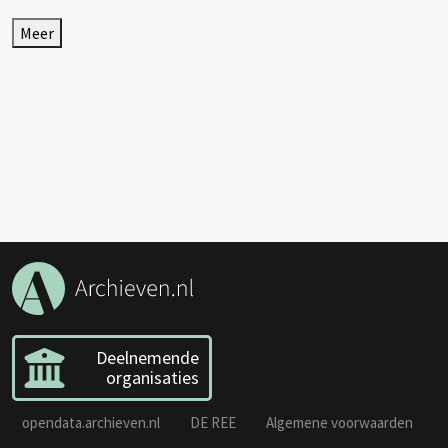
Meer
Deelnemende
organisaties
opendata.archieven.nl
DE REE
Algemene voorwaarden