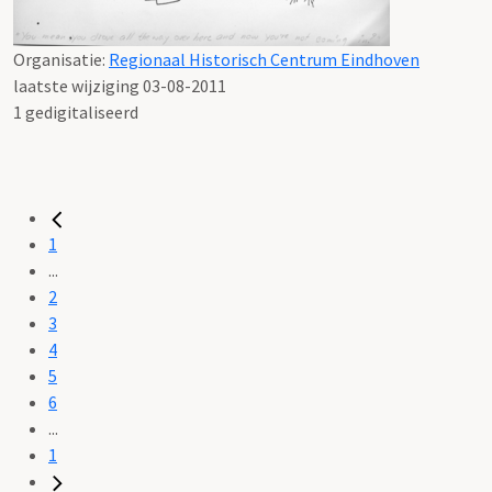
Organisatie:
Regionaal Historisch Centrum Eindhoven
laatste wijziging 03-08-2011
1 gedigitaliseerd
1
...
2
3
4
5
6
...
1