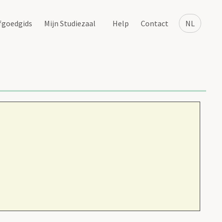
fgoedgids
Mijn Studiezaal
Help
Contact
NL