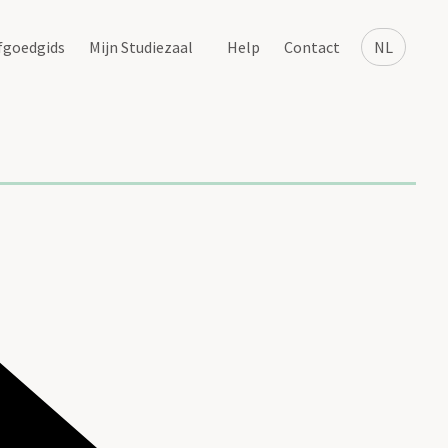
fgoedgids
Mijn Studiezaal
Help
Contact
NL