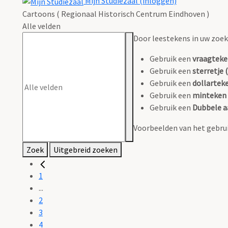
Mijn Studiezaal (inloggen)
Cartoons ( Regionaal Historisch Centrum Eindhoven )
Alle velden
Door leestekens in uw zoeko
Gebruik een
vraagteke
Gebruik een
sterretje (
Gebruik een
dollarteke
Gebruik een
minteken 
Gebruik een
Dubbele a
Voorbeelden van het gebrui
Zoek
Uitgebreid zoeken
1
...
2
3
4