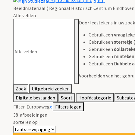
Mijn Studiezaal (inloggen)
Beeldmateriaal ( Regionaal Historisch Centrum Eindhoven 
Alle velden
Door leestekens in uw zoeko
Gebruik een
vraagteke
Gebruik een
sterretje (
Gebruik een
dollarteke
Gebruik een
minteken 
Gebruik een
Dubbele a
Voorbeelden van het gebrui
Zoek
Uitgebreid zoeken
Digitale bestanden
Soort
Hoofdcategorie
Subcate
Filter:
Europaweg
x
Filters legen
38
afbeeldingen
sorteren op: