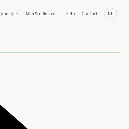
fgoedgids
Mijn Studiezaal
Help
Contact
NL