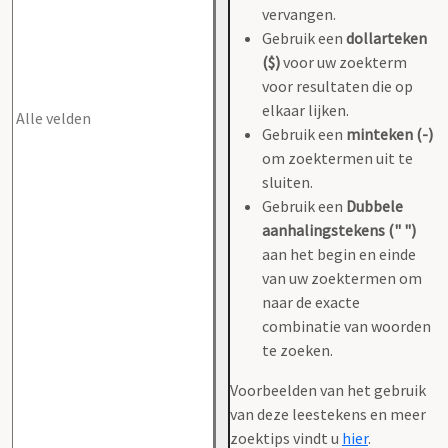
vervangen.
Gebruik een
dollarteken
($)
voor uw zoekterm
voor resultaten die op
elkaar lijken.
Gebruik een
minteken (-)
om zoektermen uit te
sluiten.
Gebruik een
Dubbele
aanhalingstekens (" ")
aan het begin en einde
van uw zoektermen om
naar de exacte
combinatie van woorden
te zoeken.
Voorbeelden van het gebruik
van deze leestekens en meer
zoektips vindt u
hier
.