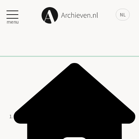
NL
menu