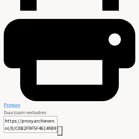
Printen
Duurzaam webadres