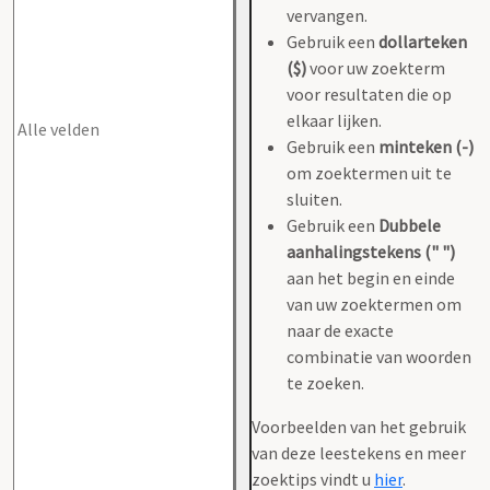
vervangen.
Gebruik een
dollarteken
($)
voor uw zoekterm
voor resultaten die op
elkaar lijken.
Gebruik een
minteken (-)
om zoektermen uit te
sluiten.
Gebruik een
Dubbele
aanhalingstekens (" ")
aan het begin en einde
van uw zoektermen om
naar de exacte
combinatie van woorden
te zoeken.
Voorbeelden van het gebruik
van deze leestekens en meer
zoektips vindt u
hier
.