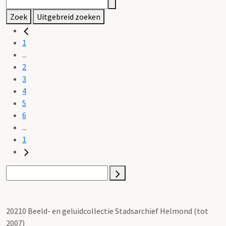
Zoek
Uitgebreid zoeken
1
...
2
3
4
5
6
...
1
20210 Beeld- en geluidcollectie Stadsarchief Helmond (tot
2007)