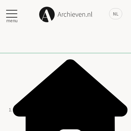
NL
menu