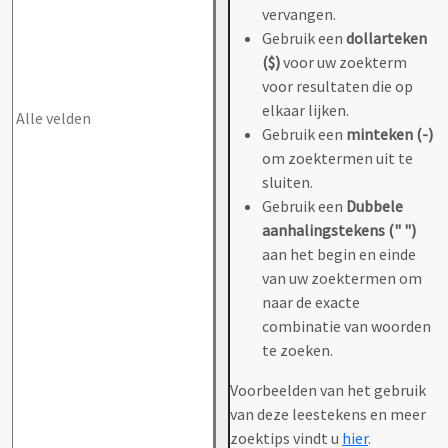
vervangen.
Gebruik een
dollarteken
($)
voor uw zoekterm
voor resultaten die op
elkaar lijken.
Gebruik een
minteken (-)
om zoektermen uit te
sluiten.
Gebruik een
Dubbele
aanhalingstekens (" ")
aan het begin en einde
van uw zoektermen om
naar de exacte
combinatie van woorden
te zoeken.
Voorbeelden van het gebruik
van deze leestekens en meer
zoektips vindt u
hier
.