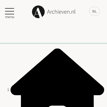
NL
menu