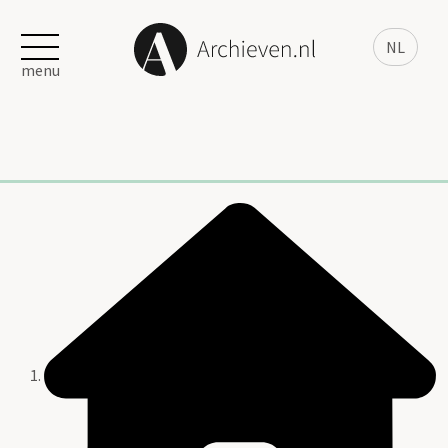
NL
menu