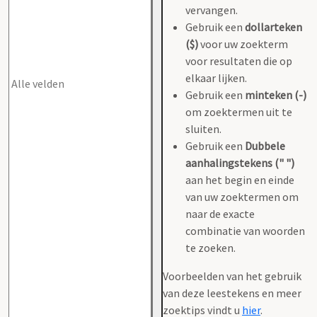
vervangen.
Gebruik een
dollarteken
($)
voor uw zoekterm
voor resultaten die op
elkaar lijken.
Gebruik een
minteken (-)
om zoektermen uit te
sluiten.
Gebruik een
Dubbele
aanhalingstekens (" ")
aan het begin en einde
van uw zoektermen om
naar de exacte
combinatie van woorden
te zoeken.
Voorbeelden van het gebruik
van deze leestekens en meer
zoektips vindt u
hier
.