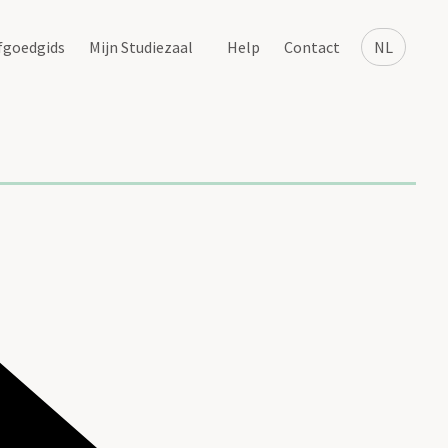
fgoedgids
Mijn Studiezaal
Help
Contact
NL