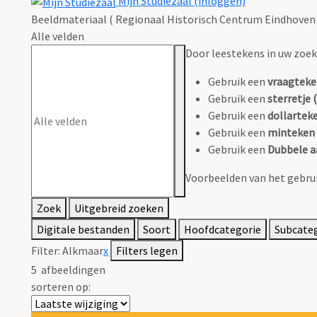
Mijn Studiezaal (inloggen)
Beeldmateriaal ( Regionaal Historisch Centrum Eindhoven 
Alle velden
Door leestekens in uw zoeko
Gebruik een
vraagteke
Gebruik een
sterretje (
Gebruik een
dollarteke
Gebruik een
minteken 
Gebruik een
Dubbele a
Voorbeelden van het gebrui
Zoek
Uitgebreid zoeken
Digitale bestanden
Soort
Hoofdcategorie
Subcate
Filter:
Alkmaar
x
Filters legen
5
afbeeldingen
sorteren op: