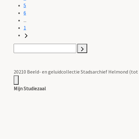
5
6
...
1
20210 Beeld- en geluidcollectie Stadsarchief Helmond (tot
Mijn Studiezaal