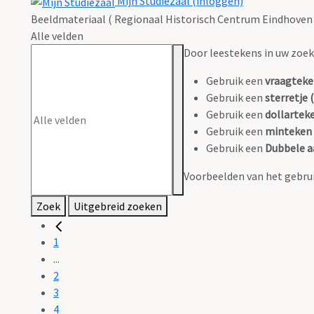
Mijn Studiezaal (inloggen)
Beeldmateriaal ( Regionaal Historisch Centrum Eindhoven 
Alle velden
Door leestekens in uw zoeko
Gebruik een
vraagteke
Gebruik een
sterretje (
Gebruik een
dollarteke
Gebruik een
minteken 
Gebruik een
Dubbele a
Voorbeelden van het gebrui
Zoek
Uitgebreid zoeken
1
...
2
3
4