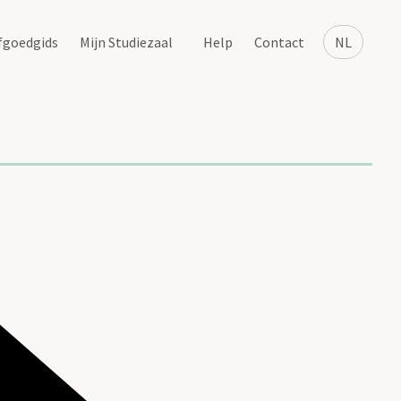
fgoedgids
Mijn Studiezaal
Help
Contact
NL