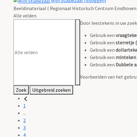
Mijn Studiezaal (inloggen)
Beeldmateriaal ( Regionaal Historisch Centrum Eindhoven 
Alle velden
Door leestekens in uw zoeko
Gebruik een
vraagteke
Gebruik een
sterretje (
Gebruik een
dollarteke
Gebruik een
minteken 
Gebruik een
Dubbele a
Voorbeelden van het gebrui
Zoek
Uitgebreid zoeken
1
...
2
3
4