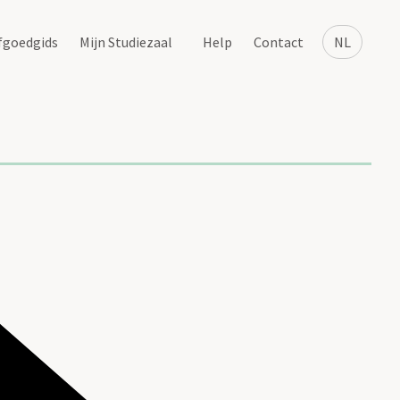
fgoedgids
Mijn Studiezaal
Help
Contact
NL