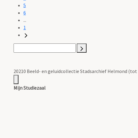
5
6
...
1
20210 Beeld- en geluidcollectie Stadsarchief Helmond (tot
Mijn Studiezaal