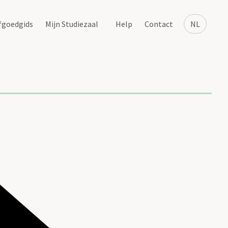
fgoedgids
Mijn Studiezaal
Help
Contact
NL