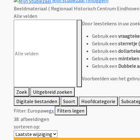
Mijn Studiezaal (inloggen)
Beeldmateriaal ( Regionaal Historisch Centrum Eindhoven 
Alle velden
Door leestekens in uw zoeko
Gebruik een
vraagteke
Gebruik een
sterretje (
Gebruik een
dollarteke
Gebruik een
minteken 
Gebruik een
Dubbele a
Voorbeelden van het gebrui
Zoek
Uitgebreid zoeken
Digitale bestanden
Soort
Hoofdcategorie
Subcate
Filter:
Europaweg
x
Filters legen
38
afbeeldingen
sorteren op: