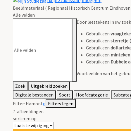
Mijn Studiezaal (inloggen)
Beeldmateriaal ( Regionaal Historisch Centrum Eindhoven 
Alle velden
Door leestekens in uw zoeko
Gebruik een
vraagteke
Gebruik een
sterretje (
Gebruik een
dollarteke
Gebruik een
minteken 
Gebruik een
Dubbele a
Voorbeelden van het gebrui
Zoek
Uitgebreid zoeken
Digitale bestanden
Soort
Hoofdcategorie
Subcate
Filter:
Hamont
x
Filters legen
7
afbeeldingen
sorteren op: