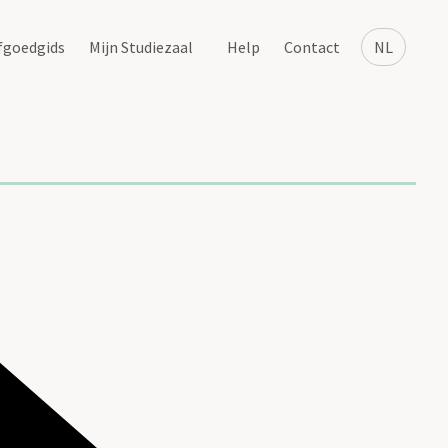
fgoedgids
Mijn Studiezaal
Help
Contact
NL