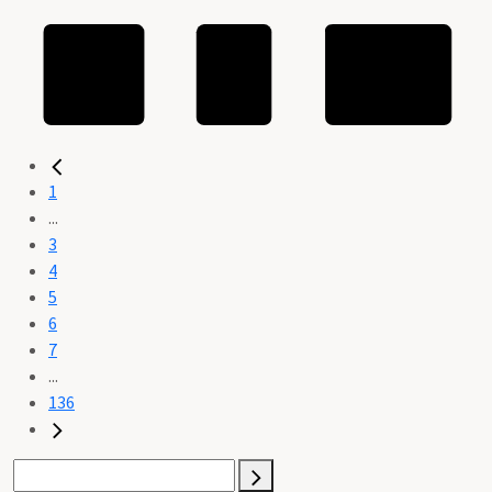
1
...
3
4
5
6
7
...
136