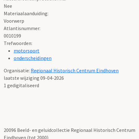
Documenttype:
Voorwerpen
Inlichtingen:
Wilt u meer informatie of een reproductie bestellen, neem
dan contact op met infostudiezaal@rhc-eindhoven.nl
Auteursrechtelijk beschermd:
Nee
Materiaalaanduiding:
Voorwerp
Atlantisnummer:
0010199
Trefwoorden:
motorsport
onderscheidingen
Organisatie:
Regionaal Historisch Centrum Eindhoven
laatste wijziging 09-04-2026
1 gedigitaliseerd