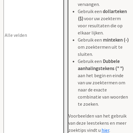
vervangen.
Gebruik een
dollarteken
($)
voor uw zoekterm
voor resultaten die op
elkaar lijken.
Gebruik een
minteken (-)
om zoektermen uit te
sluiten.
Gebruik een
Dubbele
aanhalingstekens (" ")
aan het begin en einde
van uw zoektermen om
naar de exacte
combinatie van woorden
te zoeken.
Voorbeelden van het gebruik
van deze leestekens en meer
zoektips vindt u
hier
.