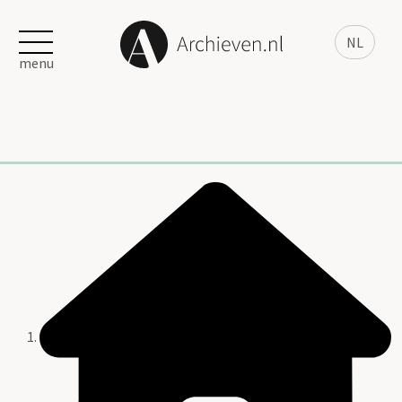
NL
menu