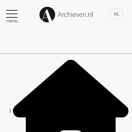
NL
menu