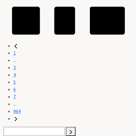
1
...
3
4
5
6
7
...
964