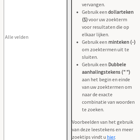
vervangen.
Gebruik een
dollarteken
($)
voor uw zoekterm
voor resultaten die op
elkaar lijken.
Gebruik een
minteken (-)
om zoektermen uit te
sluiten.
Gebruik een
Dubbele
aanhalingstekens (" ")
aan het begin en einde
van uw zoektermen om
naar de exacte
combinatie van woorden
te zoeken.
Voorbeelden van het gebruik
van deze leestekens en meer
zoektips vindt u
hier
.